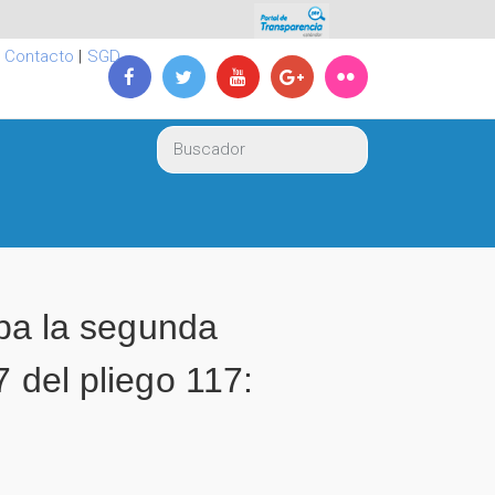
|
Contacto
|
SGD
a la segunda
7 del pliego 117: