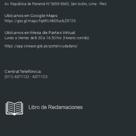
Av. República de Panamá N°3659-3663, San Isidro, Lima - Perú
Ubícanos en Google Maps:
https://goo.gl/maps/fq6RUX8E9ucbZ9729
Ubícanos en Mesa de Partes Virtual:
Lunes a Viernes de 8:30 a 16:30 hrs (Horario corrido).
https://app.sineace.gob.pe/portal-ciudadano/
Central Telefónica:
(511) 6371122 - 6371123