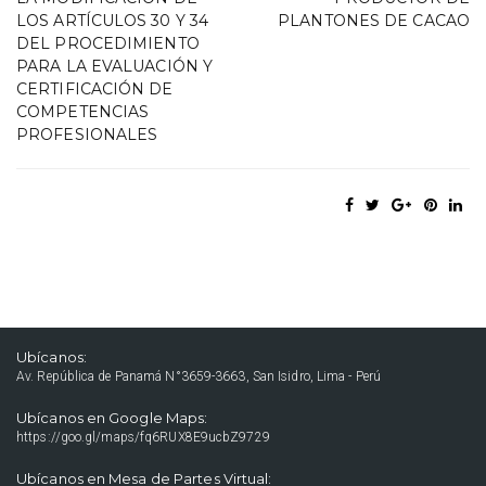
LOS ARTÍCULOS 30 Y 34
PLANTONES DE CACAO
DEL PROCEDIMIENTO
PARA LA EVALUACIÓN Y
CERTIFICACIÓN DE
COMPETENCIAS
PROFESIONALES
Ubícanos:
Av. República de Panamá N°3659-3663, San Isidro, Lima - Perú
Ubícanos en Google Maps:
https://goo.gl/maps/fq6RUX8E9ucbZ9729
Ubícanos en Mesa de Partes Virtual: