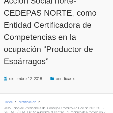
Acción Social norte-
CEDEPAS NORTE, como
Entidad Certificadora de
Competencias en la
ocupación “Productor de
Espárragos”
diciembre 12, 2018
certificacion
Home
certificacion
Resolución de Presidencia del Consejo Directivo Ad Hoc N° 202-2018-
SINEACE/CDAH-P: Se autoriza al Centro Ecuménico de Promoción y