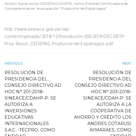
Acción Social norte-CEDEPAS NORTE, como Entidad Certificadora de
Competencias en la ocupación “Productor de Espárragos”
http://www.sineace.gob.pe/wp-
content/uploads/2018/12/Resolución-202-2018-DEC-EBTP-
Proy.-Resol._CEDEPAS_Productor-de-Espárragos.pdf
PREVIOUS
NEXT
RESOLUCIÓN DE
RESOLUCIÓN DE
PRESIDENCIA DEL
PRESIDENCIA DEL
CONSEJO DIRECTIVO AD
CONSEJO DIRECTIVO AD
HOC N° 201-2018-
HOC N° 203-2018-
SINEACE/CDAHP-P: SE
SINEACE/CDAH-P: SE
AUTORIZA A
AUTORIZA A LA
INVERSIONES
COOPERATIVA DE
EDUCATIVAS
AHORRO Y CRÉDITO LOS
INTERNACIONALES
ANDRES COTARUSI
S.A.C. -TECPRO, COMO
AYMARAES, COMO