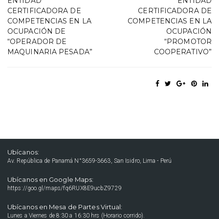
ENTIDAD
ENTIDAD
CERTIFICADORA DE
CERTIFICADORA DE
COMPETENCIAS EN LA
COMPETENCIAS EN LA
OCUPACIÓN DE
OCUPACIÓN
“OPERADOR DE
“PROMOTOR
MAQUINARIA PESADA”
COOPERATIVO”
Ubícanos:
Av. República de Panamá N°3659-3663, San Isidro, Lima - Perú
Ubícanos en Google Maps:
https://goo.gl/maps/fq6RUX8E9ucbZ9729
Ubícanos en Mesa de Partes Virtual:
Lunes a Viernes de 8:30 a 16:30 hrs (Horario corrido).