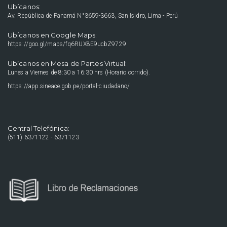
Ubícanos:
Av. República de Panamá N°3659-3663, San Isidro, Lima - Perú
Ubícanos en Google Maps:
https://goo.gl/maps/fq6RUX8E9ucbZ9729
Ubícanos en Mesa de Partes Virtual:
Lunes a Viernes de 8:30 a 16:30 hrs (Horario corrido).
https://app.sineace.gob.pe/portal-ciudadano/
Central Telefónica:
(511) 6371122 - 6371123