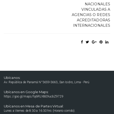
NACIONALES
VINCULADAS A
AGENCIAS O REDES
ACREDITADORAS
INTERNACIONALES
Ubícanos:
Av. República de Panamá N°3659-3663, San Isidro, Lima - Perú
Ubícanos en Google Maps:
https://goo.gl/maps/fq6RUX8E9ucbZ9729
Ubícanos en Mesa de Partes Virtual:
Lunes a Viernes de 8:30 a 16:30 hrs (Horario corrido).