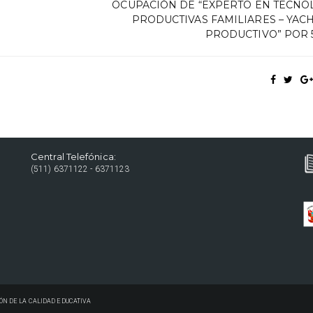
OCUPACIÓN DE “EXPERTO EN TECNO
PRODUCTIVAS FAMILIARES – YAC
PRODUCTIVO” POR 
Central Telefónica:
(511) 6371122 - 6371123
ÓN DE LA CALIDAD EDUCATIVA