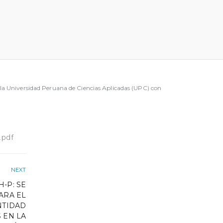
a Universidad Peruana de Ciencias Aplicadas (UPC) con
.pdf
NEXT
-P: SE
ARA EL
NTIDAD
 EN LA