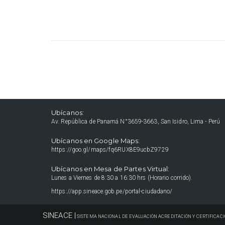
Ubícanos:
Av. República de Panamá N°3659-3663, San Isidro, Lima - Perú
Ubícanos en Google Maps:
https://goo.gl/maps/fq6RUX8E9ucbZ9729
Ubícanos en Mesa de Partes Virtual:
Lunes a Viernes de 8:30 a 16:30 hrs (Horario corrido).
https://app.sineace.gob.pe/portal-ciudadano/
SINEACE |
SISTEMA NACIONAL DE EVALUACIÓN ACREDITACIÓN Y CERTIFICACI