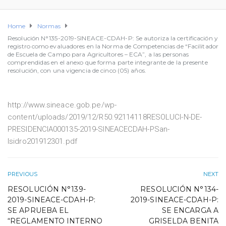
Home
Normas
Resolución N°135-2019-SINEACE-CDAH-P: Se autoriza la certificación y
registro como evaluadores en la Norma de Competencias de “Facilitador
de Escuela de Campo para Agricultores – ECA”, a las personas
comprendidas en el anexo que forma parte integrante de la presente
resolución, con una vigencia de cinco (05) años.
http://www.sineace.gob.pe/wp-
content/uploads/2019/12/R50.92114118RESOLUCI-N-DE-
PRESIDENCIA000135-2019-SINEACECDAH-PSan-
Isidro201912301.pdf
PREVIOUS
NEXT
RESOLUCIÓN N°139-
RESOLUCIÓN N°134-
2019-SINEACE-CDAH-P:
2019-SINEACE-CDAH-P:
SE APRUEBA EL
SE ENCARGA A
“REGLAMENTO INTERNO
GRISELDA BENITA