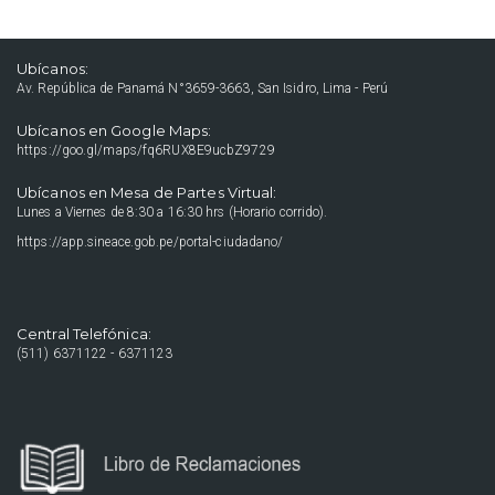
Ubícanos:
Av. República de Panamá N°3659-3663, San Isidro, Lima - Perú
Ubícanos en Google Maps:
https://goo.gl/maps/fq6RUX8E9ucbZ9729
Ubícanos en Mesa de Partes Virtual:
Lunes a Viernes de 8:30 a 16:30 hrs (Horario corrido).
https://app.sineace.gob.pe/portal-ciudadano/
Central Telefónica:
(511) 6371122 - 6371123