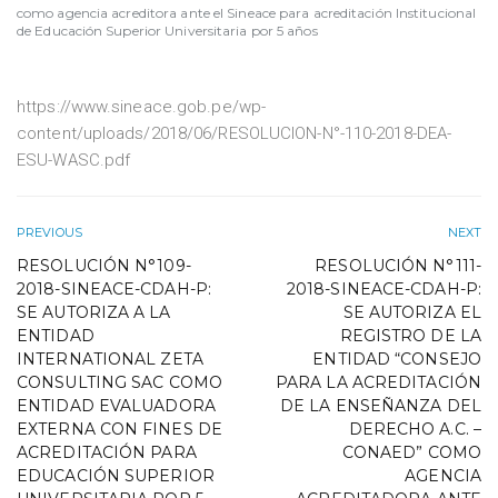
como agencia acreditora ante el Sineace para acreditación Institucional
de Educación Superior Universitaria por 5 años
https://www.sineace.gob.pe/wp-
content/uploads/2018/06/RESOLUCION-N°-110-2018-DEA-
ESU-WASC.pdf
PREVIOUS
NEXT
RESOLUCIÓN N°109-
RESOLUCIÓN N°111-
2018-SINEACE-CDAH-P:
2018-SINEACE-CDAH-P:
SE AUTORIZA A LA
SE AUTORIZA EL
ENTIDAD
REGISTRO DE LA
INTERNATIONAL ZETA
ENTIDAD “CONSEJO
CONSULTING SAC COMO
PARA LA ACREDITACIÓN
ENTIDAD EVALUADORA
DE LA ENSEÑANZA DEL
EXTERNA CON FINES DE
DERECHO A.C. –
ACREDITACIÓN PARA
CONAED” COMO
EDUCACIÓN SUPERIOR
AGENCIA