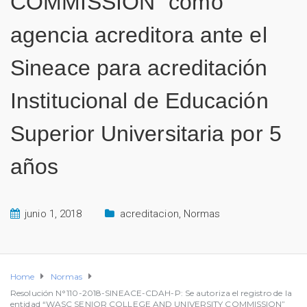
COMMISSION” como
agencia acreditora ante el
Sineace para acreditación
Institucional de Educación
Superior Universitaria por 5
años
junio 1, 2018
acreditacion
,
Normas
Home
Normas
Resolución N°110-2018-SINEACE-CDAH-P: Se autoriza el registro de la
entidad “WASC SENIOR COLLEGE AND UNIVERSITY COMMISSION”