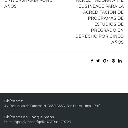
UNIVERSITARIA POR 5
ACREDITADORA ANTE
AÑOS
EL SINEACE PARA LA
ACREDITACIÓN DE
PROGRAMAS DE
ESTUDIOS DE
PREGRADO EN
DERECHO POR CINCO
AÑOS
Ubícanos:
Av. República de Panamá N°3659-3663, San Isidro, Lima - Perú
Ubícanos en Google Maps:
https://goo.gl/maps/fq6RUX8E9ucbZ9729