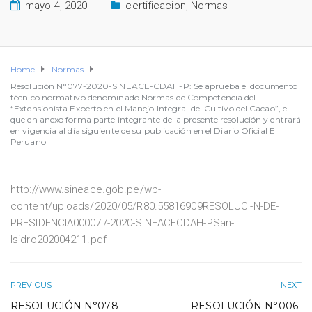
mayo 4, 2020
certificacion
,
Normas
Home
Normas
Resolución N°077-2020-SINEACE-CDAH-P: Se aprueba el documento
técnico normativo denominado Normas de Competencia del
“Extensionista Experto en el Manejo Integral del Cultivo del Cacao”, el
que en anexo forma parte integrante de la presente resolución y entrará
en vigencia al día siguiente de su publicación en el Diario Oficial El
Peruano
http://www.sineace.gob.pe/wp-
content/uploads/2020/05/R80.55816909RESOLUCI-N-DE-
PRESIDENCIA000077-2020-SINEACECDAH-PSan-
Isidro202004211.pdf
PREVIOUS
NEXT
RESOLUCIÓN N°078-
RESOLUCIÓN N°006-