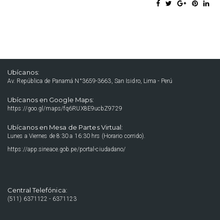
Ubícanos:
Av. República de Panamá N°3659-3663, San Isidro, Lima - Perú
Ubícanos en Google Maps:
https://goo.gl/maps/fq6RUX8E9ucbZ9729
Ubícanos en Mesa de Partes Virtual:
Lunes a Viernes de 8:30 a 16:30 hrs (Horario corrido).
https://app.sineace.gob.pe/portal-ciudadano/
Central Telefónica:
(511) 6371122 - 6371123