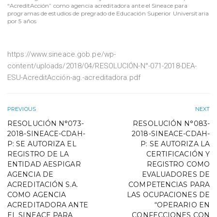
“AcreditAcción” como agencia acreditadora ante el Sineace para
programas de estudios de pregrado de Educación Superior Universitaria
por 5 años
https://www.sineace.gob.pe/wp-
content/uploads/2018/04/RESOLUCIÓN-N°-071-2018-DEA-
ESU-AcreditAcción-ag.-acreditadora.pdf
PREVIOUS
NEXT
RESOLUCIÓN N°073-
RESOLUCIÓN N°083-
2018-SINEACE-CDAH-
2018-SINEACE-CDAH-
P: SE AUTORIZA EL
P: SE AUTORIZA LA
REGISTRO DE LA
CERTIFICACIÓN Y
ENTIDAD AESPIGAR
REGISTRO COMO
AGENCIA DE
EVALUADORES DE
ACREDITACIÓN S.A.
COMPETENCIAS PARA
COMO AGENCIA
LAS OCUPACIONES DE
ACREDITADORA ANTE
“OPERARIO EN
EL SINEACE PARA
CONFECCIONES CON