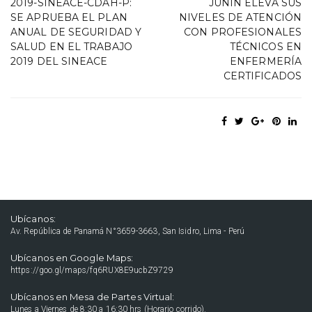
2019-SINEACE-CDAH-P:
JUNÍN ELEVA SUS
SE APRUEBA EL PLAN
NIVELES DE ATENCIÓN
ANUAL DE SEGURIDAD Y
CON PROFESIONALES
SALUD EN EL TRABAJO
TÉCNICOS EN
2019 DEL SINEACE
ENFERMERÍA
CERTIFICADOS
Ubícanos:
Av. República de Panamá N°3659-3663, San Isidro, Lima - Perú
Ubícanos en Google Maps:
https://goo.gl/maps/fq6RUX8E9ucbZ9729
Ubícanos en Mesa de Partes Virtual:
Lunes a Viernes de 8:30 a 16:30 hrs (Horario corrido).