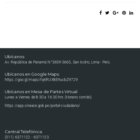
Ubícanos:
Av. República de Panamá N°3659-3663, San Isidro, Lima - Perú
Ubícanos en Google Maps:
https://goo.gl/maps/fq6RUX8E9ucbZ9729
Ubícanos en Mesa de Partes Virtual:
Lunes a Viernes de 8:30 a 16:30 hrs (Horario corrido).
https://app.sineace.gob.pe/portal-ciudadano/
Central Telefónica:
(511) 6371122 - 6371123