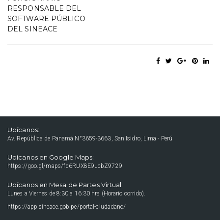
RESPONSABLE DEL
SOFTWARE PÚBLICO
DEL SINEACE
Ubícanos:
Av. República de Panamá N°3659-3663, San Isidro, Lima - Perú
Ubícanos en Google Maps:
https://goo.gl/maps/fq6RUX8E9ucbZ9729
Ubícanos en Mesa de Partes Virtual:
Lunes a Viernes de 8:30 a 16:30 hrs (Horario corrido).
https://app.sineace.gob.pe/portal-ciudadano/