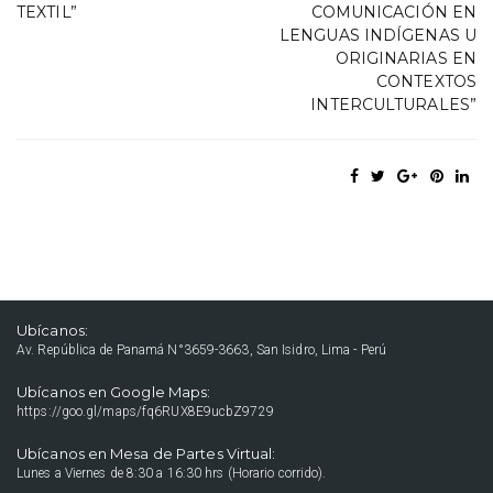
TEXTIL”
COMUNICACIÓN EN
LENGUAS INDÍGENAS U
ORIGINARIAS EN
CONTEXTOS
INTERCULTURALES”
Ubícanos:
Av. República de Panamá N°3659-3663, San Isidro, Lima - Perú
Ubícanos en Google Maps:
https://goo.gl/maps/fq6RUX8E9ucbZ9729
Ubícanos en Mesa de Partes Virtual:
Lunes a Viernes de 8:30 a 16:30 hrs (Horario corrido).