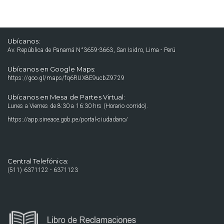
Ubícanos:
Av. República de Panamá N°3659-3663, San Isidro, Lima - Perú
Ubícanos en Google Maps:
https://goo.gl/maps/fq6RUX8E9ucbZ9729
Ubícanos en Mesa de Partes Virtual:
Lunes a Viernes de 8:30 a 16:30 hrs (Horario corrido).
https://app.sineace.gob.pe/portal-ciudadano/
Central Telefónica:
(511) 6371122 - 6371123