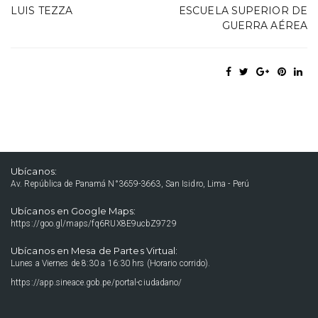
LUIS TEZZA
ESCUELA SUPERIOR DE
GUERRA AÉREA
Ubícanos:
Av. República de Panamá N°3659-3663, San Isidro, Lima - Perú
Ubícanos en Google Maps:
https://goo.gl/maps/fq6RUX8E9ucbZ9729
Ubícanos en Mesa de Partes Virtual:
Lunes a Viernes de 8:30 a 16:30 hrs (Horario corrido).
https://app.sineace.gob.pe/portal-ciudadano/