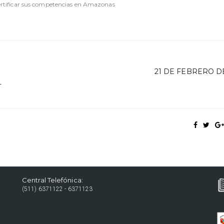
ertificar sus competencias en Amazonas
21 DE FEBRERO DE
L
Central Telefónica:
(511) 6371122 - 6371123