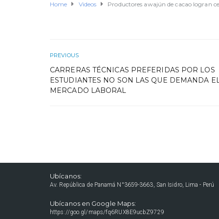
Home
Videos
Productores awajún de cacao logran c
PREVIOUS
CARRERAS TÉCNICAS PREFERIDAS POR LOS
ESTUDIANTES NO SON LAS QUE DEMANDA E
MERCADO LABORAL
Ubícanos:
Av. República de Panamá N°3659-3663, San Isidro, Lima - Perú
Ubícanos en Google Maps:
https://goo.gl/maps/fq6RUX8E9ucbZ9729