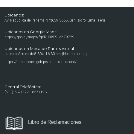
Ubícanos:
Av. República de Panamá N°3659-3663, San Isidro, Lima - Perú
Ubícanos en Google Maps:
https://goo.gl/maps/fq6RUX8E9ucbZ9729
Ubícanos en Mesa de Partes Virtual:
Lunes a Viernes de 8:30 a 16:30 hrs (Horario corrido).
https://app.sineace.gob.pe/portal-ciudadano/
Central Telefónica:
(511) 6371122 - 6371123