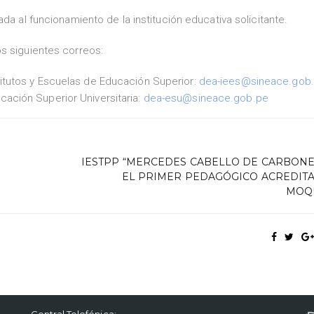
da al funcionamiento de la institución educativa solicitante.
s siguientes correos:
titutos y Escuelas de Educación Superior:
dea-iees@sineace.gob
cación Superior Universitaria:
dea-esu@sineace.gob.pe
IESTPP “MERCEDES CABELLO DE CARBONE
EL PRIMER PEDAGÓGICO ACREDIT
MOQ
Central Telefónica: