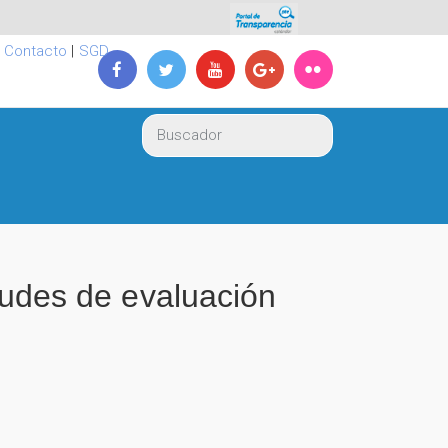
|
Contacto
|
SGD
itudes de evaluación