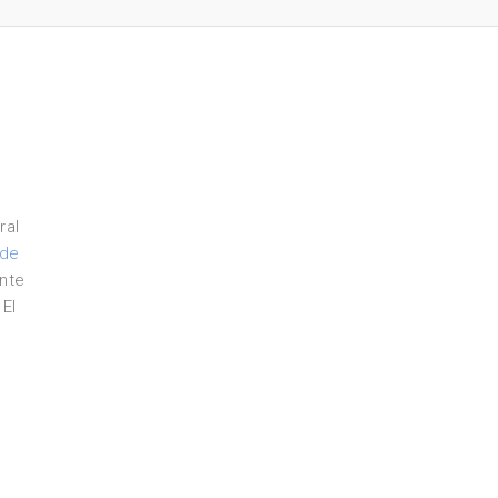
ral
 de
nte
 El