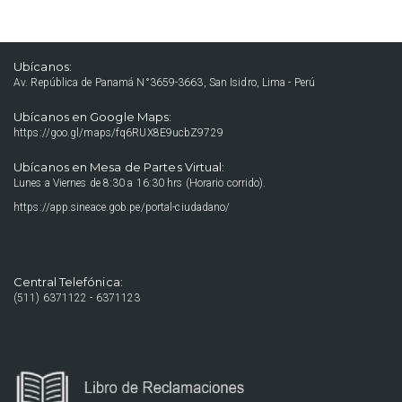
Ubícanos:
Av. República de Panamá N°3659-3663, San Isidro, Lima - Perú
Ubícanos en Google Maps:
https://goo.gl/maps/fq6RUX8E9ucbZ9729
Ubícanos en Mesa de Partes Virtual:
Lunes a Viernes de 8:30 a 16:30 hrs (Horario corrido).
https://app.sineace.gob.pe/portal-ciudadano/
Central Telefónica:
(511) 6371122 - 6371123