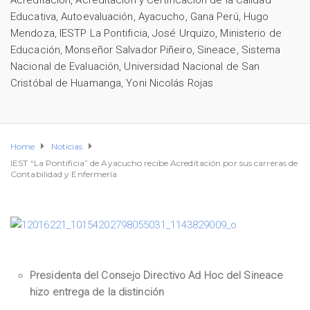
Acreditación
,
Acreditación y Certificación de la Calidad
Educativa
,
Autoevaluación
,
Ayacucho
,
Gana Perú
,
Hugo
Mendoza
,
IESTP La Pontificia
,
José Urquizo
,
Ministerio de
Educación
,
Monseñor Salvador Piñeiro
,
Sineace
,
Sistema
Nacional de Evaluación
,
Universidad Nacional de San
Cristóbal de Huamanga
,
Yoni Nicolás Rojas
Home
Noticias
IEST “La Pontificia” de Ayacucho recibe Acreditación por sus carreras de
Contabilidad y Enfermería
Presidenta del Consejo Directivo Ad Hoc del Sineace
hizo entrega de la distinción