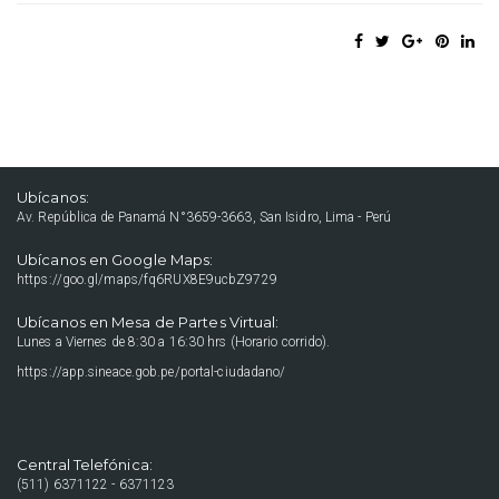
Ubícanos:
Av. República de Panamá N°3659-3663, San Isidro, Lima - Perú
Ubícanos en Google Maps:
https://goo.gl/maps/fq6RUX8E9ucbZ9729
Ubícanos en Mesa de Partes Virtual:
Lunes a Viernes de 8:30 a 16:30 hrs (Horario corrido).
https://app.sineace.gob.pe/portal-ciudadano/
Central Telefónica:
(511) 6371122 - 6371123