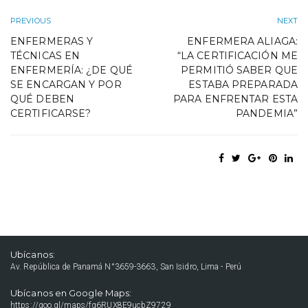
PREVIOUS
NEXT
ENFERMERAS Y
ENFERMERA ALIAGA:
TÉCNICAS EN
“LA CERTIFICACIÓN ME
ENFERMERÍA: ¿DE QUÉ
PERMITIÓ SABER QUE
SE ENCARGAN Y POR
ESTABA PREPARADA
QUÉ DEBEN
PARA ENFRENTAR ESTA
CERTIFICARSE?
PANDEMIA”
Ubícanos:
Av. República de Panamá N°3659-3663, San Isidro, Lima - Perú
Ubícanos en Google Maps:
https://goo.gl/maps/fq6RUX8E9ucbZ9729