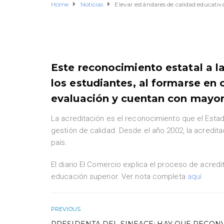
Home
Noticias
Elevar estándares de calidad educativa 
Este reconocimiento estatal a la
los estudiantes, al formarse en 
evaluación y cuentan con mayor 
La acreditación es el reconocimiento que el Esta
gestión de calidad. Desde el año 2002, la acreditac
país.
El diario El Comercio explica el proceso de acred
educación superior. Ver nota completa
aquí
PREVIOUS
PRESIDENTA DEL SINEACE: HAY QUE RECON