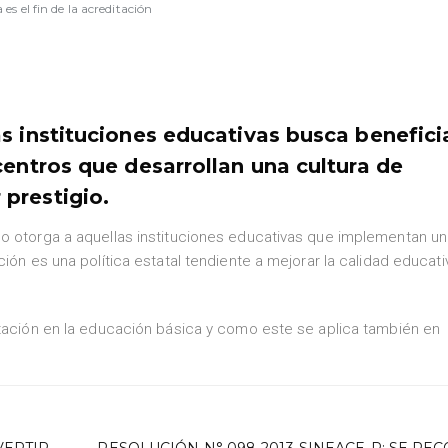
es el fin de la acreditación
s instituciones educativas busca benefici
centros que desarrollan una cultura de
prestigio.
do otorga a aquellas instituciones educativas que implementan u
ión es una política estatal tendiente a mejorar la calidad educati
itación en la educación básica y como este se aplica también en
VERTIR
RESOLUCIÓN N° 098-2013-SINEACE-P: SE RE