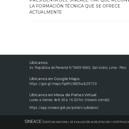
LA FORMACIÓN TÉCNICA QUE SE OFRECE
ACTUALMENTE
Ubícanos:
Av. República de Panamá N°3659-3663, San Isidro, Lima - Perú
Ubícanos en Google Maps:
https://goo.gl/maps/fq6RUX8E9ucbZ9729
Ubícanos en Mesa de Partes Virtual:
Lunes a Viernes de 8:30 a 16:30 hrs (Horario corrido).
https://app.sineace.gob.pe/portal-ciudadano/
SINEACE |
SISTEMA NACIONAL DE EVALUACIÓN ACREDITACIÓN Y CERTIFICACI