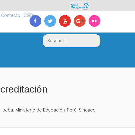
|
Contacto
|
SGD
acreditación
,
Ipeba
,
Ministerio de Educación
,
Perú
,
Sineace