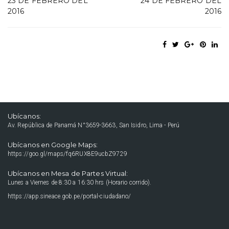
23 DE FEBRERO DEL
24 DE FEBRERO DEL
2016
2016
Ubícanos:
Av. República de Panamá N°3659-3663, San Isidro, Lima - Perú
Ubícanos en Google Maps:
https://goo.gl/maps/fq6RUX8E9ucbZ9729
Ubícanos en Mesa de Partes Virtual:
Lunes a Viernes de 8:30 a 16:30 hrs (Horario corrido).
https://app.sineace.gob.pe/portal-ciudadano/