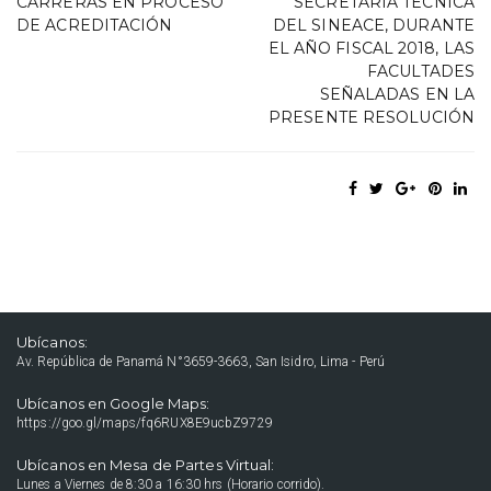
CARRERAS EN PROCESO
SECRETARÍA TÉCNICA
DE ACREDITACIÓN
DEL SINEACE, DURANTE
EL AÑO FISCAL 2018, LAS
FACULTADES
SEÑALADAS EN LA
PRESENTE RESOLUCIÓN
Ubícanos:
Av. República de Panamá N°3659-3663, San Isidro, Lima - Perú
Ubícanos en Google Maps:
https://goo.gl/maps/fq6RUX8E9ucbZ9729
Ubícanos en Mesa de Partes Virtual:
Lunes a Viernes de 8:30 a 16:30 hrs (Horario corrido).