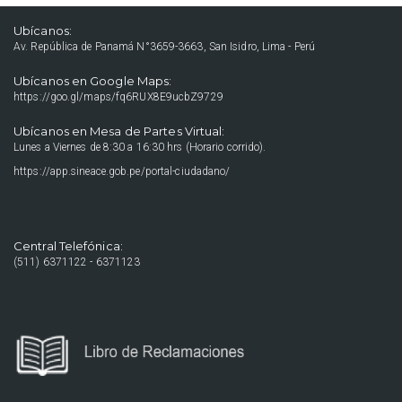
Ubícanos:
Av. República de Panamá N°3659-3663, San Isidro, Lima - Perú
Ubícanos en Google Maps:
https://goo.gl/maps/fq6RUX8E9ucbZ9729
Ubícanos en Mesa de Partes Virtual:
Lunes a Viernes de 8:30 a 16:30 hrs (Horario corrido).
https://app.sineace.gob.pe/portal-ciudadano/
Central Telefónica:
(511) 6371122 - 6371123