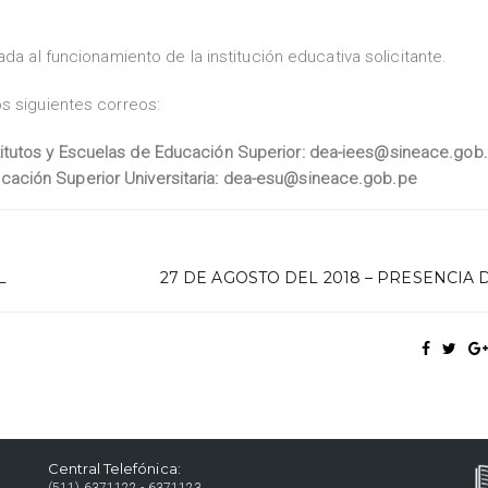
da al funcionamiento de la institución educativa solicitante.
s siguientes correos:
stitutos y Escuelas de Educación Superior: dea-iees@sineace.gob
ucación Superior Universitaria: dea-esu@sineace.gob.pe
L
27 DE AGOSTO DEL 2018 – PRESENCIA 
Central Telefónica:
(511) 6371122 - 6371123