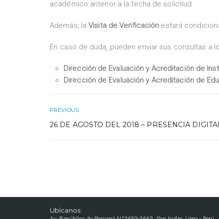
académico anterior a la fecha de solicitud.
Además, la
Visita de Verificación
estará condiciona
En caso de duda, pueden enviar sus consultas a lo
Dirección de Evaluación y Acreditación de In
Dirección de Evaluación y Acreditación de Ed
PREVIOUS
26 DE AGOSTO DEL 2018 – PRESENCIA DIGITA
Ubícanos:
Av. República de Panamá N°3659-3663, San Isidro, Lima - Perú