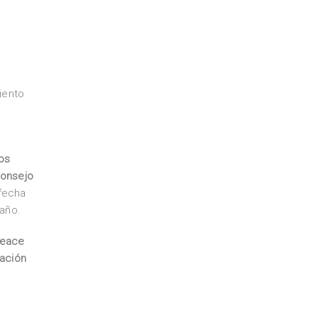
iento
los
Consejo
 fecha
 año.
neace
uación