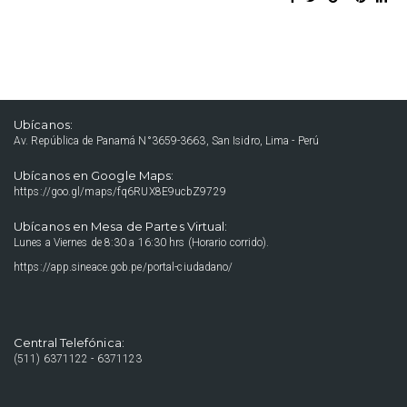
Ubícanos:
Av. República de Panamá N°3659-3663, San Isidro, Lima - Perú
Ubícanos en Google Maps:
https://goo.gl/maps/fq6RUX8E9ucbZ9729
Ubícanos en Mesa de Partes Virtual:
Lunes a Viernes de 8:30 a 16:30 hrs (Horario corrido).
https://app.sineace.gob.pe/portal-ciudadano/
Central Telefónica:
(511) 6371122 - 6371123