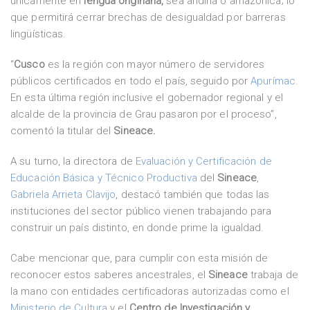
únicamente en
lengua originaria,
sea andina o amazónica; lo
que permitirá cerrar brechas de desigualdad por barreras
lingüísticas.
“
Cusco
es la región con mayor número de servidores
públicos certificados en todo el país, seguido por
Apurímac.
En esta última región inclusive el gobernador regional y el
alcalde de la provincia de Grau pasaron por el proceso”,
comentó la titular del
Sineace.
A su turno, la directora de
Evaluación y Certificación de
Educación Básica y Técnico Productiva
del
Sineace
,
Gabriela Arrieta Clavijo
, destacó también que todas las
instituciones del sector público vienen trabajando para
construir un país distinto, en donde prime la igualdad.
Cabe mencionar que, para cumplir con esta misión de
reconocer estos saberes ancestrales, el
Sineace
trabaja de
la mano con entidades certificadoras autorizadas como el
Ministerio de Cultura
y el
Centro de Investigación y