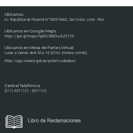
Ubícanos:
Av. República de Panamá N°3659-3663, San Isidro, Lima - Perú
Ubícanos en Google Maps:
https://goo.gl/maps/fq6RUX8E9ucbZ9729
Ubícanos en Mesa de Partes Virtual:
Lunes a Viernes de 8:30 a 16:30 hrs (Horario corrido).
https://app.sineace.gob.pe/portal-ciudadano/
Central Telefónica:
(511) 6371122 - 6371123