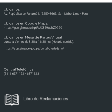
Ubícanos:
Av. República de Panamá N°3659-3663, San Isidro, Lima - Perú
Ubícanos en Google Maps:
https://goo.gl/maps/fq6RUX8E9ucbZ9729
Ubícanos en Mesa de Partes Virtual:
Lunes a Viernes de 8:30 a 16:30 hrs (Horario corrido).
https://app.sineace.gob.pe/portal-ciudadano/
Central Telefónica:
(511) 6371122 - 6371123