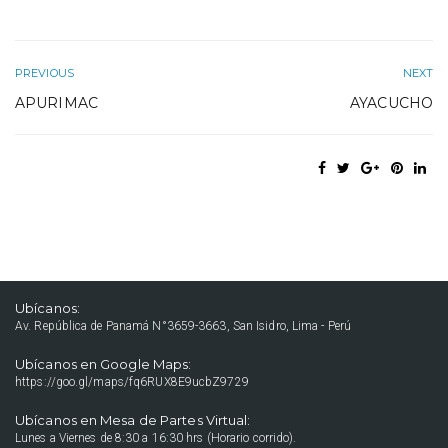
PREVIOUS
NEXT
APURIMAC
AYACUCHO
Ubícanos:
Av. República de Panamá N°3659-3663, San Isidro, Lima - Perú
Ubícanos en Google Maps:
https://goo.gl/maps/fq6RUX8E9ucbZ9729
Ubícanos en Mesa de Partes Virtual:
Lunes a Viernes de 8:30 a 16:30 hrs (Horario corrido).