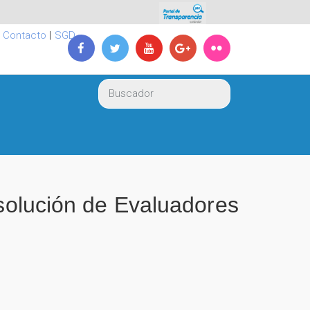
|
Contacto
|
SGD
lución de Evaluadores