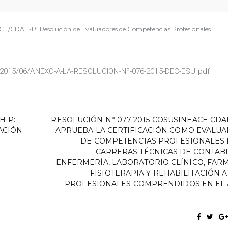
E/CDAH-P: Resolución de Evaluadores de Competencias Profesionales
/2015/06/ANEXO-A-LA-RESOLUCION-Nº-076-2015-DEC-ESU.pdf
H-P:
RESOLUCIÓN N° 077-2015-COSUSINEACE-CDAH
ACIÓN
APRUEBA LA CERTIFICACIÓN COMO EVALU
DE COMPETENCIAS PROFESIONALES 
CARRERAS TÉCNICAS DE CONTABI
ENFERMERÍA, LABORATORIO CLÍNICO, FARM
FISIOTERAPIA Y REHABILITACIÓN A
PROFESIONALES COMPRENDIDOS EN EL