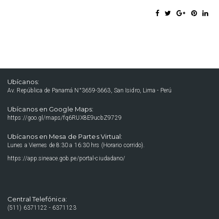
Ubícanos:
Av. República de Panamá N°3659-3663, San Isidro, Lima - Perú
Ubícanos en Google Maps:
https://goo.gl/maps/fq6RUX8E9ucbZ9729
Ubícanos en Mesa de Partes Virtual:
Lunes a Viernes de 8:30 a 16:30 hrs (Horario corrido).
https://app.sineace.gob.pe/portal-ciudadano/
Central Telefónica:
(511) 6371122 - 6371123