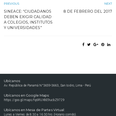
PREVIOUS
NEXT
SINEACE: “CIUDADANOS
8 DE FEBRERO DEL 2017
DEBEN EXIGIR CALIDAD
A COLEGIOS, INSTITUTOS
Y UNIVERSIDADES”
Ubícanos:
Av. República de Panamá N°3659-3663, San Isidro, Lima - Perú
Ubícanos en Google Maps:
https://goo.gl/maps/fq6RUX8E9ucbZ9729
Ubícanos en Mesa de Partes Virtual:
Lunes a Viernes de 8:30 a 16:30 hrs (Horario corrido).