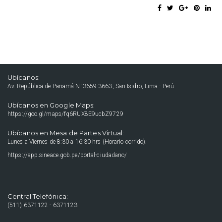
Ubícanos:
Av. República de Panamá N°3659-3663, San Isidro, Lima - Perú
Ubícanos en Google Maps:
https://goo.gl/maps/fq6RUX8E9ucbZ9729
Ubícanos en Mesa de Partes Virtual:
Lunes a Viernes de 8:30 a 16:30 hrs (Horario corrido).
https://app.sineace.gob.pe/portal-ciudadano/
Central Telefónica:
(511) 6371122 - 6371123