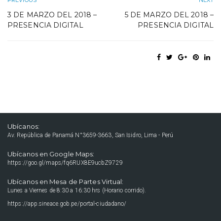
PREVIOUS
NEXT
3 DE MARZO DEL 2018 –
5 DE MARZO DEL 2018 –
PRESENCIA DIGITAL
PRESENCIA DIGITAL
Ubícanos:
Av. República de Panamá N°3659-3663, San Isidro, Lima - Perú
Ubícanos en Google Maps:
https://goo.gl/maps/fq6RUX8E9ucbZ9729
Ubícanos en Mesa de Partes Virtual:
Lunes a Viernes de 8:30 a 16:30 hrs (Horario corrido).
https://app.sineace.gob.pe/portal-ciudadano/