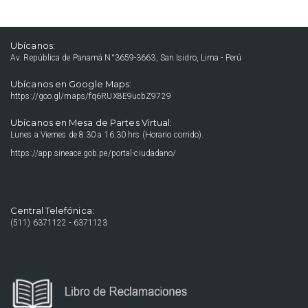
Ubícanos:
Av. República de Panamá N°3659-3663, San Isidro, Lima - Perú
Ubícanos en Google Maps:
https://goo.gl/maps/fq6RUX8E9ucbZ9729
Ubícanos en Mesa de Partes Virtual:
Lunes a Viernes de 8:30 a 16:30 hrs (Horario corrido).
https://app.sineace.gob.pe/portal-ciudadano/
Central Telefónica:
(511) 6371122 - 6371123