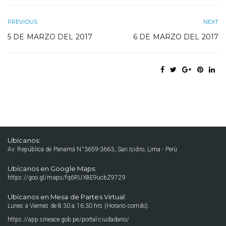
PREVIOUS
NEXT
5 DE MARZO DEL 2017
6 DE MARZO DEL 2017
Ubícanos:
Av. República de Panamá N°3659-3663, San Isidro, Lima - Perú
Ubícanos en Google Maps:
https://goo.gl/maps/fq6RUX8E9ucbZ9729
Ubícanos en Mesa de Partes Virtual:
Lunes a Viernes de 8:30 a 16:30 hrs (Horario corrido).
https://app.sineace.gob.pe/portal-ciudadano/