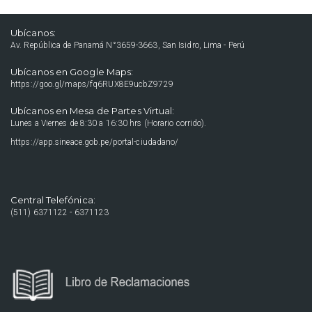
Ubícanos:
Av. República de Panamá N°3659-3663, San Isidro, Lima - Perú
Ubícanos en Google Maps:
https://goo.gl/maps/fq6RUX8E9ucbZ9729
Ubícanos en Mesa de Partes Virtual:
Lunes a Viernes de 8:30 a 16:30 hrs (Horario corrido).
https://app.sineace.gob.pe/portal-ciudadano/
Central Telefónica:
(511) 6371122 - 6371123