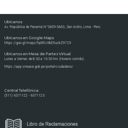
Ubícanos:
Av. República de Panamá N°3659-3663, San Isidro, Lima - Perú
Ubícanos en Google Maps:
https://goo.gl/maps/fq6RUX8E9ucbZ9729
Ubícanos en Mesa de Partes Virtual:
Lunes a Viernes de 8:30 a 16:30 hrs (Horario corrido).
https://app.sineace.gob.pe/portal-ciudadano/
Central Telefónica:
(511) 6371122 - 6371123