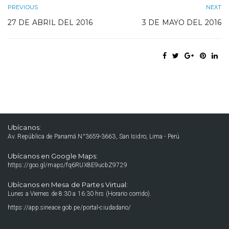
PREVIOUS
NEXT
27 DE ABRIL DEL 2016
3 DE MAYO DEL 2016
Ubícanos:
Av. República de Panamá N°3659-3663, San Isidro, Lima - Perú
Ubícanos en Google Maps:
https://goo.gl/maps/fq6RUX8E9ucbZ9729
Ubícanos en Mesa de Partes Virtual:
Lunes a Viernes de 8:30 a 16:30 hrs (Horario corrido).
https://app.sineace.gob.pe/portal-ciudadano/