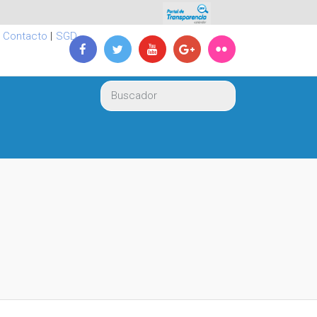
|
Contacto
|
SGD