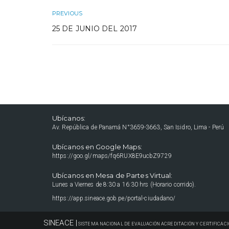
PREVIOUS
25 DE JUNIO DEL 2017
Ubícanos:
Av. República de Panamá N°3659-3663, San Isidro, Lima - Perú
Ubícanos en Google Maps:
https://goo.gl/maps/fq6RUX8E9ucbZ9729
Ubícanos en Mesa de Partes Virtual:
Lunes a Viernes de 8:30 a 16:30 hrs (Horario corrido).
https://app.sineace.gob.pe/portal-ciudadano/
SINEACE |
SISTEMA NACIONAL DE EVALUACIÓN ACREDITACIÓN Y CERTIFICACI