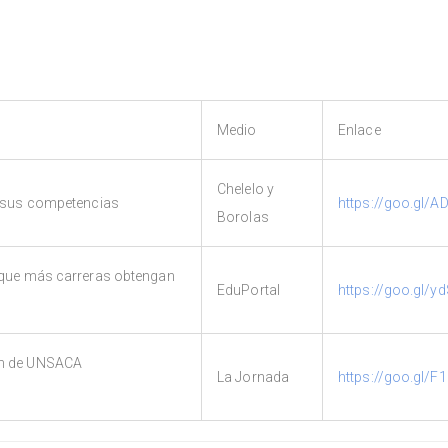
Medio
Enlace
Chelelo y
ar sus competencias
https://goo.gl/
Borolas
a que más carreras obtengan
EduPortal
https://goo.gl/y
ón de UNSACA
La Jornada
https://goo.gl/F