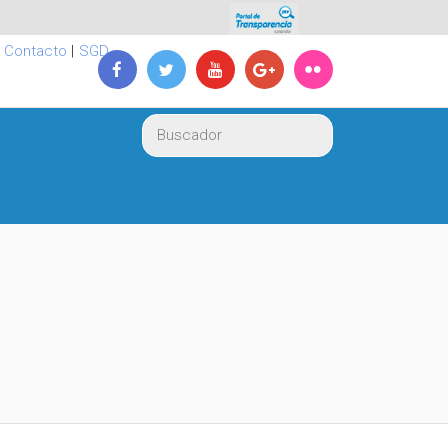
|
Contacto
|
SGD