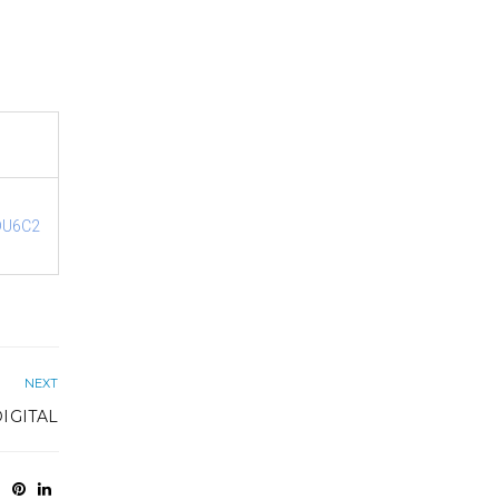
zDU6C2
NEXT
DIGITAL