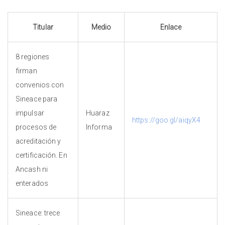
Titular
Medio
Enlace
8 regiones
firman
convenios con
Sineace para
impulsar
Huaraz
https://goo.gl/aiqyX4
procesos de
Informa
acreditación y
certificación. En
Ancash ni
enterados
Sineace: trece