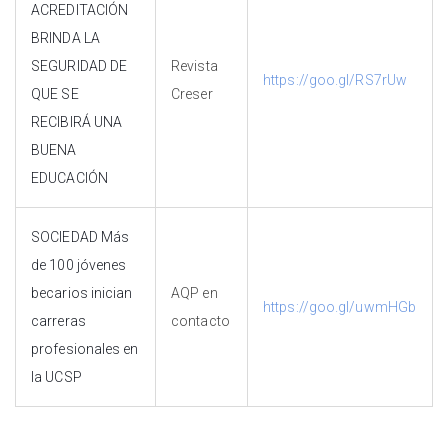
ACREDITACIÓN
BRINDA LA
SEGURIDAD DE
Revista
https://goo.gl/RS7rUw
QUE SE
Creser
RECIBIRÁ UNA
BUENA
EDUCACIÓN
SOCIEDAD Más
de 100 jóvenes
becarios inician
AQP en
https://goo.gl/uwmHGb
carreras
contacto
profesionales en
la UCSP