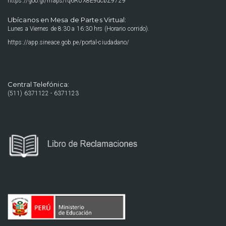
https://goo.gl/maps/fq6RUX8E9ucbZ9729
Ubícanos en Mesa de Partes Virtual:
Lunes a Viernes de 8:30 a 16:30 hrs (Horario corrido).
https://app.sineace.gob.pe/portal-ciudadano/
Central Telefónica:
(511) 6371122 - 6371123