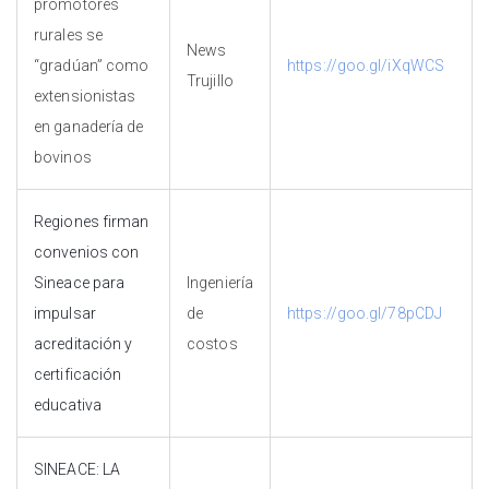
promotores
rurales se
News
“gradúan” como
https://goo.gl/iXqWCS
Trujillo
extensionistas
en ganadería de
bovinos
Regiones firman
convenios con
Sineace para
Ingeniería
impulsar
de
https://goo.gl/78pCDJ
acreditación y
costos
certificación
educativa
SINEACE: LA