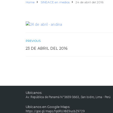
Home
SINEACE en medios
24 de abril del 2016
PREVIOUS
23 DE ABRIL DEL 2016
Ubícanos:
Av. República de Panamá N°3659-3663, San Isidro, Lima - Perú
Ubícanos en Google Maps:
https://goo.gl/maps/fq6RUX8E9ucbZ9729