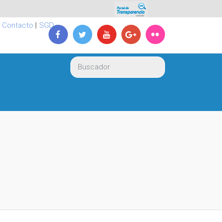
|
Contacto
|
SGD