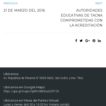
PREVIOUS
NEXT
21 DE MARZO DEL 2016
AUTORIDADES
EDUCATIVAS DE TACNA
COMPROMETIDAS CON
LA ACREDITACIÓN
Ubícanos:
Av. República de Panamá N°3659-3663, San Isidro, Lima - Perú
Ubícanos en Google Maps:
https://goo.gl/maps/fq6RUX8E9ucbZ9729
Ubícanos en Mesa de Partes Virtual:
Lunes a Viernes de 8:30 a 16:30 hrs (Horario corrido).