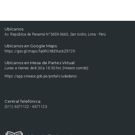
Ubícanos:
Av. República de Panamá N°3659-3663, San Isidro, Lima - Perú
Ubícanos en Google Maps:
https://goo.gl/maps/fq6RUX8E9ucbZ9729
Ubícanos en Mesa de Partes Virtual:
Lunes a Viernes de 8:30 a 16:30 hrs (Horario corrido).
https://app.sineace.gob.pe/portal-ciudadano/
Central Telefónica:
(511) 6371122 - 6371123