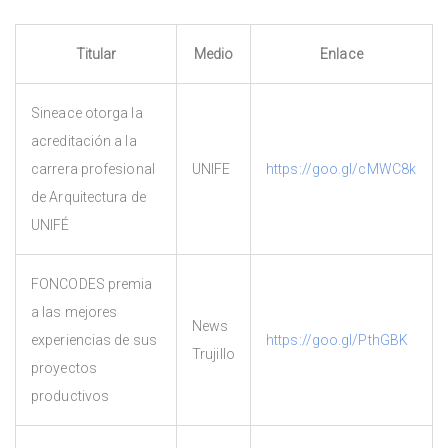
Titular
Medio
Enlace
Sineace otorga la
acreditación a la
carrera profesional
UNIFE
https://goo.gl/cMWC8k
de Arquitectura de
UNIFÉ
FONCODES premia
a las mejores
News
experiencias de sus
https://goo.gl/PthGBK
Trujillo
proyectos
productivos