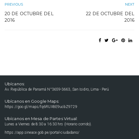
PREVIOUS
NEXT
20 DE OCTUBRE DEL
22 DE OCTUBRE DEL
2016
2016
Ubícanos:
Av. República de Panamá N°3659-3663, San Isidro, Lima - Perú
Ubícanos en Google Maps:
https://goo.gl/maps/fq6RUX8E9ucbZ9729
Ubícanos en Mesa de Partes Virtual:
Lunes a Viernes de 8:30 a 16:30 hrs (Horario corrido).
https://app.sineace.gob.pe/portal-ciudadano/