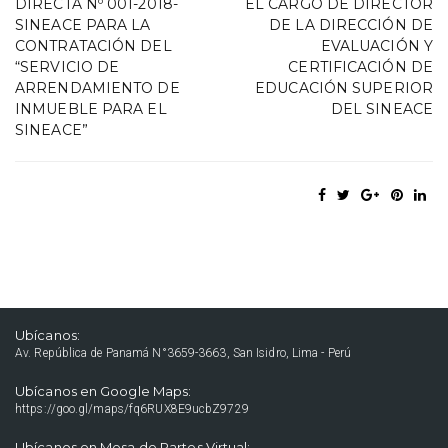
DIRECTA Nº 001-2018-
EL CARGO DE DIRECTOR
SINEACE PARA LA
DE LA DIRECCIÓN DE
CONTRATACIÓN DEL
EVALUACIÓN Y
“SERVICIO DE
CERTIFICACIÓN DE
ARRENDAMIENTO DE
EDUCACIÓN SUPERIOR
INMUEBLE PARA EL
DEL SINEACE
SINEACE”
Ubícanos:
Av. República de Panamá N°3659-3663, San Isidro, Lima - Perú
Ubícanos en Google Maps:
https://goo.gl/maps/fq6RUX8E9ucbZ9729
Ubícanos en Mesa de Partes Virtual: