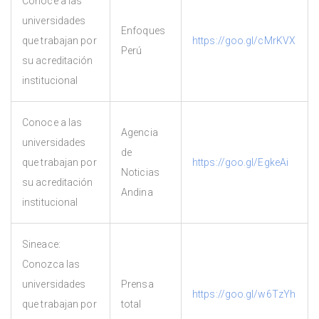
Conoce a las
universidades
Enfoques
que trabajan por
https://goo.gl/cMrKVX
Perú
su acreditación
institucional
Conoce a las
Agencia
universidades
de
que trabajan por
https://goo.gl/EgkeAi
Noticias
su acreditación
Andina
institucional
Sineace:
Conozca las
universidades
Prensa
https://goo.gl/w6TzYh
que trabajan por
total