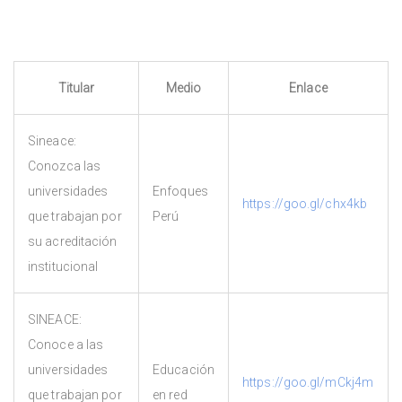
Titular
Medio
Enlace
Sineace:
Conozca las
universidades
Enfoques
https://goo.gl/chx4kb
que trabajan por
Perú
su acreditación
institucional
SINEACE:
Conoce a las
universidades
Educación
https://goo.gl/mCkj4m
que trabajan por
en red