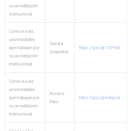
su acreditación
institucional
Conoce a las
universidades
Gaceta
que trabajan por
https://goo.gl/TXF4aE
Ucayalina
su acreditación
institucional
Conoce a las
universidades
Acceso
que trabajan por
https://goo.gl/n8qco6
Perú
su acreditación
institucional